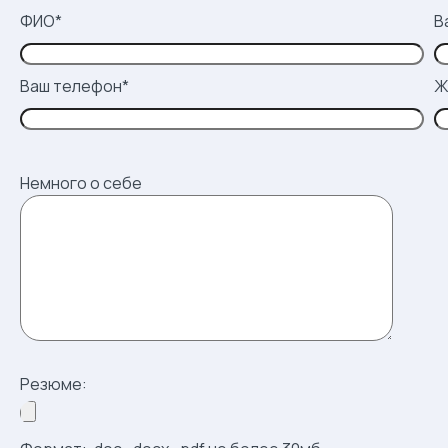
ФИО*
В
Ваш телефон*
Ж
Немного о себе
Резюме: