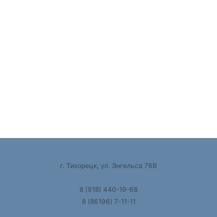
г. Тихорецк, ул. Энгельса 76В
8 (918) 440-19-68
8 (86196) 7-11-11