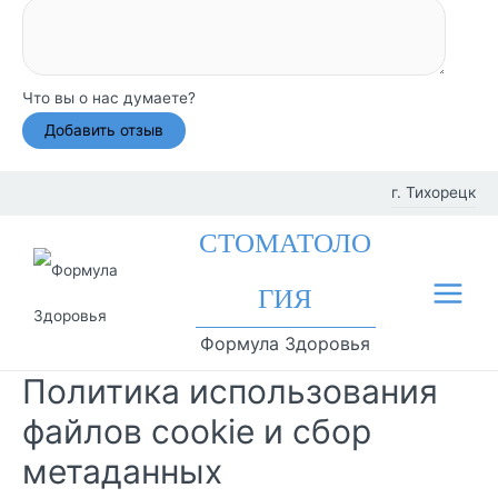
Что вы о нас думаете?
Перейти
г. Тихорецк
к
Фил
СТОМАТОЛО
содержимому
иал
ГИЯ
Main
ы
Формула Здоровья
Menu
Политика использования
файлов cookie и сбор
метаданных