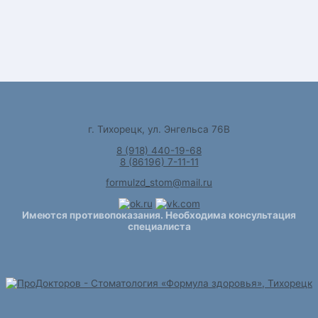
г. Тихорецк, ул. Энгельса 76В
8 (918) 440-19-68
8 (86196) 7-11-11
formulzd_stom@mail.ru
Имеются противопоказания. Необходима консультация
специалиста