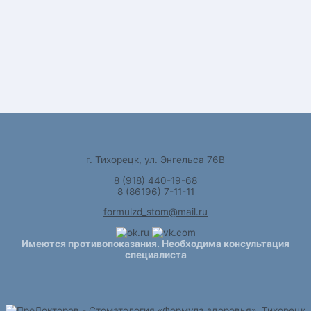
г. Тихорецк, ул. Энгельса 76В
8 (918) 440-19-68
8 (86196) 7-11-11
formulzd_stom@mail.ru
Имеются противопоказания. Необходима консультация
специалиста