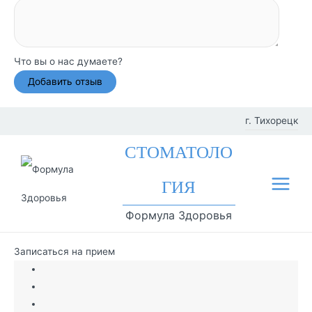
Что вы о нас думаете?
Перейти
г. Тихорецк
к
Фил
СТОМАТОЛО
содержимому
иал
ГИЯ
Main
ы
Формула Здоровья
Menu
Записаться на прием