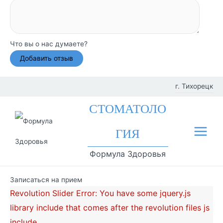
Что вы о нас думаете?
Перейти
г. Тихорецк
к
Фил
СТОМАТОЛО
содержимому
иал
ГИЯ
Main
ы
Формула Здоровья
Menu
Записаться на прием
Revolution Slider Error: You have some jquery.js
library include that comes after the revolution files js
include.