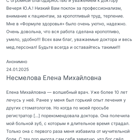
С огромной благодарностью и уважением к доктору
Вечеря Ю.А.! Низкий Вам поклон за профессионализм,
внимание к пациентам, за кропотливый труд, терпение.
Мне в «Формуле здоровья» было очень уютно, надежно.
Очень довольна, что вся работа сделана кропотливо,
умело, удобно!!! Всех вам благ, уважаемые доктора и весь
мед.персонал! Будьте всегда и оставайтесь такими!!!
Анонимно
24.01.2025
Несмелова Елена Михайловна
Елена Михайловна — волшебный врач. Уже более 10 лет
лечусь у неё. Ранее у меня был горький опыт лечения у
других стоматологов. Но когда по моей просьбе
регистратор […] порекомендовала доктора. Она полечила
мой больной зуб, с которым я длительное время страдал.
Только она с первого раза меня избавила от мучительной
боли. С тех пор иногда сам себя завидую, что бог свёл