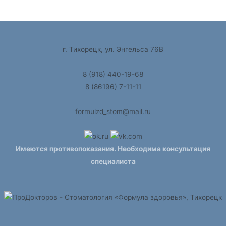
г. Тихорецк, ул. Энгельса 76В
8 (918) 440-19-68
8 (86196) 7-11-11
formulzd_stom@mail.ru
Имеются противопоказания. Необходима консультация
специалиста