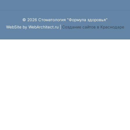
© 2026 Стоматология "Формула здоровья"
WebSite by WebArchitect.ru |
Cоздание сайтов в Краснодаре