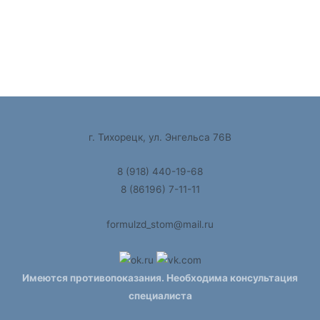
г. Тихорецк, ул. Энгельса 76В
8 (918) 440-19-68
8 (86196) 7-11-11
formulzd_stom@mail.ru
Имеются противопоказания. Необходима консультация
специалиста