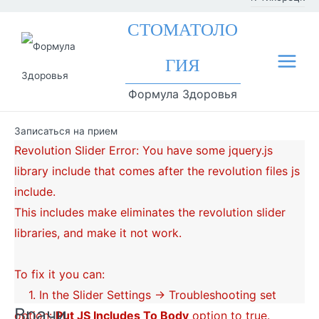
к
Фил
СТОМАТОЛО
содержимому
иал
ГИЯ
Main
ы
Формула Здоровья
Menu
Записаться на прием
Revolution Slider Error: You have some jquery.js
library include that comes after the revolution files js
include.
This includes make eliminates the revolution slider
libraries, and make it not work.
To fix it you can:
1. In the Slider Settings -> Troubleshooting set
Врачи
option:
Put JS Includes To Body
option to true.