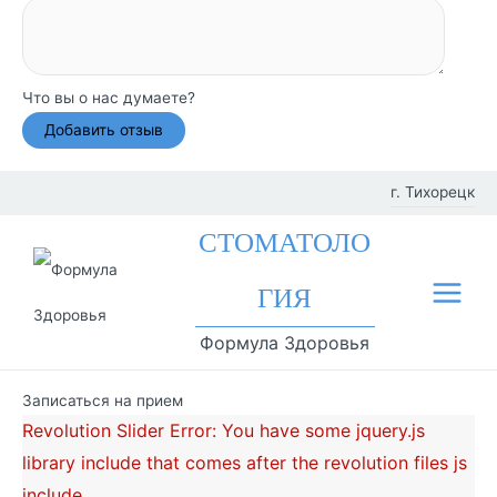
Что вы о нас думаете?
Перейти
г. Тихорецк
к
Фил
СТОМАТОЛО
содержимому
иал
ГИЯ
Main
ы
Формула Здоровья
Menu
Записаться на прием
Revolution Slider Error: You have some jquery.js
library include that comes after the revolution files js
include.