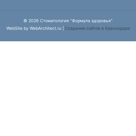
© 2026 Стоматология "Формула здоровья"
WebSite by WebArchitect.ru |
Cоздание сайтов в Краснодаре